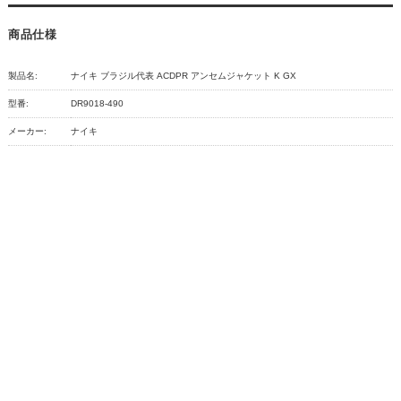
商品仕様
製品名:
ナイキ ブラジル代表 ACDPR アンセムジャケット K GX
型番:
DR9018-490
メーカー:
ナイキ