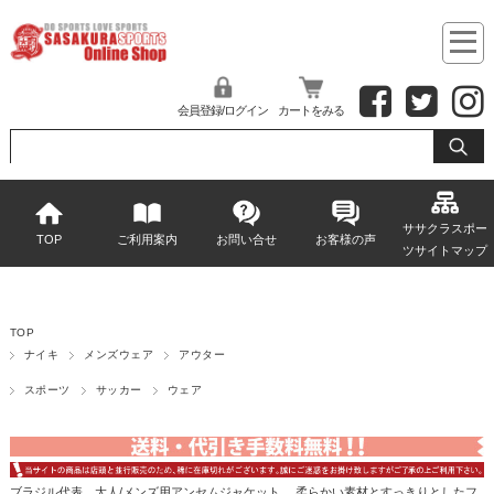
会員登録/ログイン
カートをみる
ササクラスポー
TOP
ご利用案内
お問い合せ
お客様の声
ツサイトマップ
TOP
ナイキ
メンズウェア
アウター
スポーツ
サッカー
ウェア
ブラジル代表、大人/メンズ用アンセムジャケット。 柔らかい素材とすっきりとしたフ