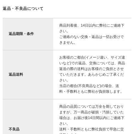
返品・不良品について
商品到着後、14日以内に弊社にご連絡下
さい。
返品期限・条件
ご連絡のない交換・返品は一切お受けで
きません。
お客様のご都合(イメージ違い、サイズ違
いなど)での返品、交換については、商品
返送の際の送料はお客様のご負担とさせ
返品送料
ていただきます。あらかじめご了承くだ
さい。
当店の都合(不良商品など)の場合、送
料・手数料ともに弊社が負担致します。
商品の品質については万全を期しており
ますが、万一商品が破損・汚損していた
場合は、お届け後14日間以内にご連絡下
さい。
不良品
送料・手数料ともに弊社負担で早急に交