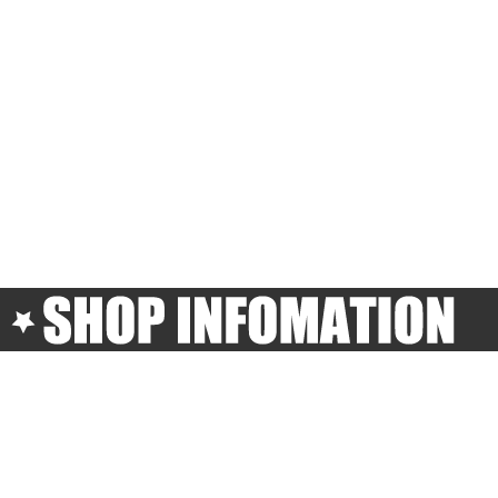
■ 営業日
365日24時間 ご注文可能です。
毎週土・日・祝日は定休日となります。
その他休業日はカレンダーにてご確認ください。
(営業時間10:00-18:00)
ご注文、お問い合わせは翌営業日にお返事致します。