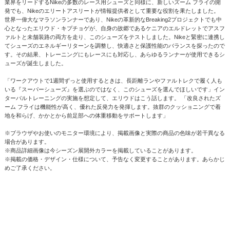
業界をリードするNikeの多数のレース用シューズと同様に、新しいズーム フライの開
発でも、Nikeのエリートアスリートが情報提供者として重要な役割を果たしました。
世界一偉大なマラソンランナーであり、Nikeの革新的なBreaking2プロジェクトでも中
心となったエリウド・キプチョゲが、自身の故郷であるケニアのエルドレットでアスフ
ァルトと未舗装路の両方を走り、このシューズをテストしました。Nikeと緊密に連携し
てシューズのエネルギーリターンを調整し、快適さと保護性能のバランスを探ったので
す。その結果、トレーニングにもレースにも対応し、あらゆるランナーが使用できるシ
ューズが誕生しました。
「ワークアウトで1週間ずっと使用するときは、長距離ランやファルトレクで履く人も
いる『スーパーシューズ』を選ぶのではなく、このシューズを選んでほしいです」イン
ターバルトレーニングの実施を想定して、エリウドはこう話します。 「改良されたズ
ーム フライは機能性が高く、優れた反発力を発揮します。抜群のクッショニングで着
地を和らげ、かかとから前足部への体重移動をサポートします」
※ブラウザやお使いのモニター環境により、掲載画像と実際の商品の色味が若干異なる
場合があります。
※商品詳細画像は今シーズン展開外カラーを掲載していることがあります。
※掲載の価格・デザイン・仕様について、予告なく変更することがあります。あらかじ
めご了承ください。