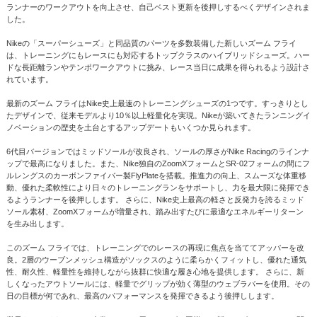
ランナーのワークアウトを向上させ、自己ベスト更新を後押しするべくデザインされま
した。
Nikeの「スーパーシューズ」と同品質のパーツを多数装備した新しいズーム フライ
は、トレーニングにもレースにも対応するトップクラスのハイブリッドシューズ。ハー
ドな長距離ランやテンポワークアウトに挑み、レース当日に成果を得られるよう設計さ
れています。
最新のズーム フライはNike史上最速のトレーニングシューズの1つです。すっきりとし
たデザインで、従来モデルより10％以上軽量化を実現。Nikeが築いてきたランニングイ
ノベーションの歴史を土台とするアップデートもいくつか見られます。
6代目バージョンではミッドソールが改良され、ソールの厚さがNike Racingのラインナ
ップで最高になりました。また、Nike独自のZoomXフォームとSR-02フォームの間にフ
ルレングスのカーボンファイバー製FlyPlateを搭載。推進力の向上、スムーズな体重移
動、優れた柔軟性により日々のトレーニングランをサポートし、力を最大限に発揮でき
るようランナーを後押しします。 さらに、Nike史上最高の軽さと反発力を誇るミッド
ソール素材、ZoomXフォームが増量され、踏み出すたびに最適なエネルギーリターン
を生み出します。
このズーム フライでは、トレーニングでのレースの再現に焦点を当ててアッパーを改
良。2層のウーブンメッシュ構造がソックスのように柔らかくフィットし、優れた通気
性、耐久性、軽量性を維持しながら抜群に快適な履き心地を提供します。 さらに、新
しくなったアウトソールには、軽量でグリップが効く薄型のウェブラバーを使用。その
日の目標が何であれ、最高のパフォーマンスを発揮できるよう後押しします。