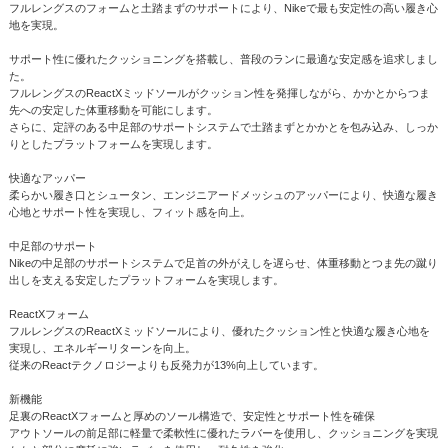
フルレングスのフォームと土踏まずのサポートにより、Nikeで最も安定性の高い履き心
地を実現。
サポート性に優れたクッショニングを搭載し、普段のランに最適な安定感を追求しまし
た。
フルレングスのReactXミッドソールがクッション性を発揮しながら、かかとからつま
先への安定した体重移動を可能にします。
さらに、定評のある中足部のサポートシステムで土踏まずとかかとを包み込み、しっか
りとしたプラットフォームを実現します。
快適なアッパー
柔らかい履き口とシュータン、エンジニアードメッシュのアッパーにより、快適な履き
心地とサポート性を実現し、フィット感を向上。
中足部のサポート
Nikeの中足部のサポートシステムで足首の外がえしを遅らせ、体重移動とつま先の蹴り
出しを支える安定したプラットフォームを実現します。
ReactXフォーム
フルレングスのReactXミッドソールにより、優れたクッション性と快適な履き心地を
実現し、エネルギーリターンを向上。
従来のReactテクノロジーよりも反発力が13%向上しています。
新機能
足裏のReactXフォームと厚めのソール構造で、安定性とサポート性を確保
アウトソールの前足部に軽量で柔軟性に優れたラバーを使用し、クッショニングを実現