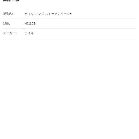
製品名:
ナイキ メンズ ストラクチャー 26
型番:
HJ1102
メーカー:
ナイキ