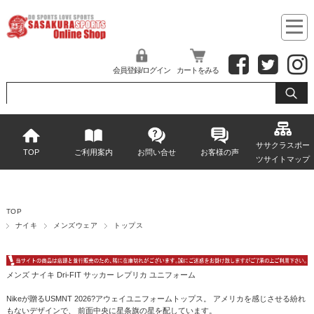
会員登録/ログイン
カートをみる
ササクラスポー
TOP
ご利用案内
お問い合せ
お客様の声
ツサイトマップ
TOP
ナイキ
メンズウェア
トップス
メンズ ナイキ Dri-FIT サッカー レプリカ ユニフォーム
Nikeが贈るUSMNT 2026?アウェイユニフォームトップス。 アメリカを感じさせる紛れ
もないデザインで、 前面中央に星条旗の星を配しています。