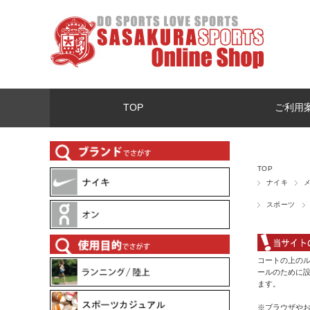
TOP
ご利用
TOP
ナイキ
スポーツ
コートの上のル
ールのために設
ます。
※ブラウザや