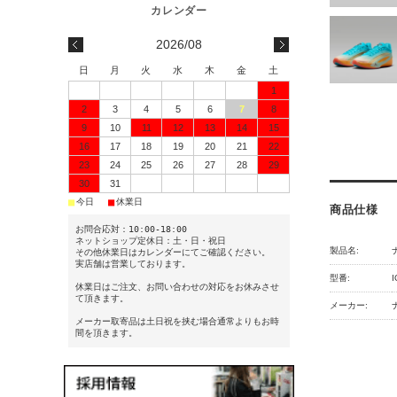
2026/08
日
月
火
水
木
金
土
1
2
3
4
5
6
7
8
9
10
11
12
13
14
15
16
17
18
19
20
21
22
23
24
25
26
27
28
29
30
31
■
■
今日
休業日
商品仕様
お問合応対：10:00-18:00
ネットショップ定休日：土・日・祝日
製品名:
ナ
その他休業日はカレンダーにてご確認ください。
実店舗は営業しております。
型番:
I
休業日はご注文、お問い合わせの対応をお休みさせ
て頂きます。
メーカー:
メーカー取寄品は土日祝を挟む場合通常よりもお時
間を頂きます。