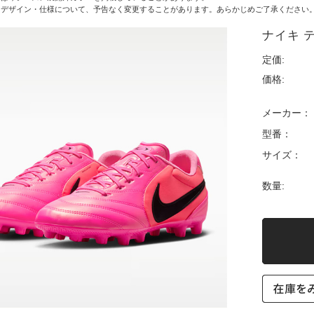
・デザイン・仕様について、予告なく変更することがあります。あらかじめご了承ください
ナイキ テ
定価:
価格:
メーカー：
型番：
サイズ：
数量: