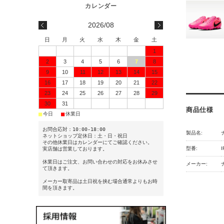
2026/08
日
月
火
水
木
金
土
1
2
3
4
5
6
7
8
9
10
11
12
13
14
15
16
17
18
19
20
21
22
23
24
25
26
27
28
29
30
31
商品仕様
■
■
今日
休業日
お問合応対：10:00-18:00
製品名:
ネットショップ定休日：土・日・祝日
その他休業日はカレンダーにてご確認ください。
型番:
I
実店舗は営業しております。
休業日はご注文、お問い合わせの対応をお休みさせ
メーカー:
て頂きます。
メーカー取寄品は土日祝を挟む場合通常よりもお時
間を頂きます。