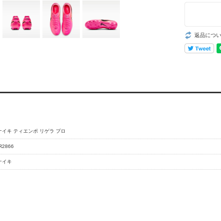
返品につ
ナイキ ティエンポ リゲラ プロ
R2866
ナイキ