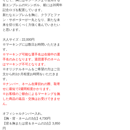
新エンブレムのVシンボル、裾には20周年
記念ロゴを配置しています。
新たなエンブレムを胸に、クラブとファ
ン・サポーターが一丸となり、新たな未
来を切り拓くべく力強く進んでいきたい
と思います。
大人サイズ：22,000円
※マーキングには数日お時間いただきま
す。
※マーキング可能な選手名は在籍中の選
手名のみとなります。退団選手のネーム
はマーキング不可となります。
※オリジナルネームをご希望の方はご注
文から約1か月程度お時間をいただきま
す。
※ナンバー、ネーム在庫切れの際、取寄
せに最短で2週間程度かかります。
※お客様のご都合によるマーキングを施
した商品の返品・交換はお受けできませ
ん。
オフィシャルナンバー入れ。
【胸・背・ネームの3点】4,730円
【背＆胸または背＆ネームの2点】3,850
円