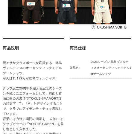
商品説明
商品仕様
2024シーズン 徳島ヴォルテ
我々ササクラスポーツが応援する、徳島
ヴォルティスのオーセンティックモデル
製品名:
ィスオーセンティックモデル1
ゲームシャツ。
stゲームシャツ
がんばれ！我らが徳島ヴォルティス！
クラブ設立20周年を迎える記念のシーズ
ンを戦うユニフォームとして、前面と背
面に藍染の濃淡でTOKUSHIMA VORTIS
の頭文字「T」「V」をデザインすること
で、クラブのアイデンティティを表現し
ています。
背景には力強い鳴門の渦潮を、 左袖には
クラブカラーの「VORTIS GREEN」を差
し色として入れました。
そして、胸には今シーズンより使用する