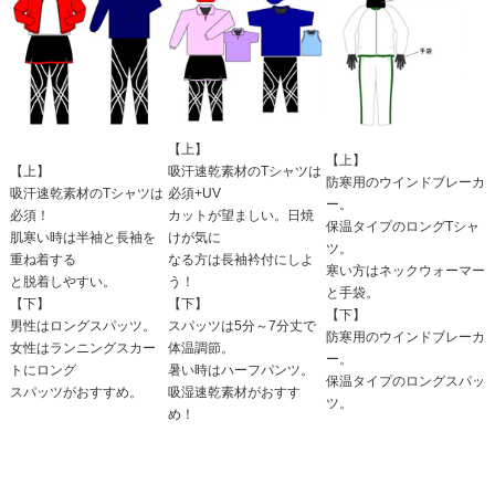
【上】
【上】
【上】
吸汗速乾素材のTシャツは
防寒用のウインドブレーカ
吸汗速乾素材のTシャツは
必須+UV
ー。
必須！
カットが望ましい。日焼
保温タイプのロングTシャ
肌寒い時は半袖と長袖を
けが気に
ツ。
重ね着する
なる方は長袖衿付にしよ
寒い方はネックウォーマー
と脱着しやすい。
う！
と手袋。
【下】
【下】
【下】
男性はロングスパッツ。
スパッツは5分～7分丈で
防寒用のウインドブレーカ
女性はランニングスカー
体温調節。
ー。
トにロング
暑い時はハーフパンツ。
保温タイプのロングスパッ
スパッツがおすすめ。
吸湿速乾素材がおすす
ツ。
め！