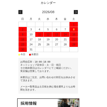
2026/08
日
月
火
水
木
金
土
1
2
3
4
5
6
7
8
9
10
11
12
13
14
15
16
17
18
19
20
21
22
23
24
25
26
27
28
29
30
31
■
■
今日
休業日
お問合応対：10:00-18:00
ネットショップ定休日：土・日・祝日
その他休業日はカレンダーにてご確認ください。
実店舗は営業しております。
休業日はご注文、お問い合わせの対応をお休みさせ
て頂きます。
メーカー取寄品は土日祝を挟む場合通常よりもお時
間を頂きます。