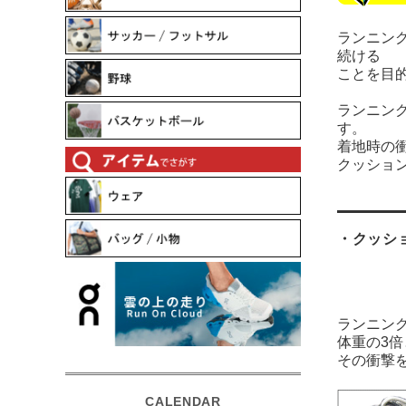
ランニン
続ける
ことを目
ランニン
す。
着地時の
クッショ
・クッシ
ランニン
体重の3
その衝撃