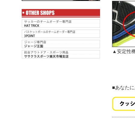
▲安定性
■あなた