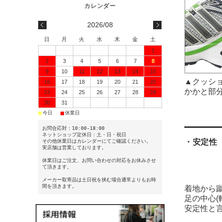
2026/08
日
月
火
水
木
金
土
1
2
3
4
5
6
7
8
9
10
11
12
13
14
15
▲クッシ
16
17
18
19
20
21
22
かかと部
23
24
25
26
27
28
29
30
31
■
■
今日
休業日
お問合応対：10:00-18:00
ネットショップ定休日：土・日・祝日
・安定性
その他休業日はカレンダーにてご確認ください。
実店舗は営業しております。
休業日はご注文、お問い合わせの対応をお休みさせ
て頂きます。
メーカー取寄品は土日祝を挟む場合通常よりもお時
間を頂きます。
着地から
足の中心(
安定性と